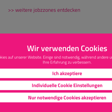
>> weitere jobzzones entdecken
Wir verwenden Cookies
AUSBILDUNGSBERUFE
DU
kies auf unserer Website. Einige sind notwendig, während andere u
Ihre Erfahrung zu verbessern.
Ich akzeptiere
Individuelle Cookie Einstellungen
Nur notwendige Cookies akzeptieren