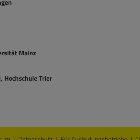
ngen
rsität Mainz
 Hochschule Trier
sum
Datenschutz
Für Ausbildungsbetriebe
C